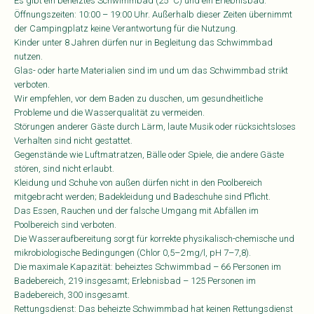
Es gibt ein beheiztes Schwimmbad (25 °C) und ein Erlebnisbad.
Öffnungszeiten: 10:00 – 19:00 Uhr. Außerhalb dieser Zeiten übernimmt
der Campingplatz keine Verantwortung für die Nutzung.
Kinder unter 8 Jahren dürfen nur in Begleitung das Schwimmbad
nutzen.
Glas- oder harte Materialien sind im und um das Schwimmbad strikt
verboten.
Wir empfehlen, vor dem Baden zu duschen, um gesundheitliche
Probleme und die Wasserqualität zu vermeiden.
Störungen anderer Gäste durch Lärm, laute Musik oder rücksichtsloses
Verhalten sind nicht gestattet.
Gegenstände wie Luftmatratzen, Bälle oder Spiele, die andere Gäste
stören, sind nicht erlaubt.
Kleidung und Schuhe von außen dürfen nicht in den Poolbereich
mitgebracht werden; Badekleidung und Badeschuhe sind Pflicht.
Das Essen, Rauchen und der falsche Umgang mit Abfällen im
Poolbereich sind verboten.
Die Wasseraufbereitung sorgt für korrekte physikalisch-chemische und
mikrobiologische Bedingungen (Chlor 0,5–2 mg/l, pH 7–7,8).
Die maximale Kapazität: beheiztes Schwimmbad – 66 Personen im
Badebereich, 219 insgesamt; Erlebnisbad – 125 Personen im
Badebereich, 300 insgesamt.
Rettungsdienst: Das beheizte Schwimmbad hat keinen Rettungsdienst