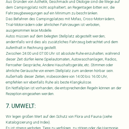
Aus Gründen von Ästhetik, Geschmack und Ökologie sind die Wege auf
dem Campingplatz nicht asphaltiert; an Regentagen bitten wir, die
Fahrzeugbewegungen auf ein Minimum zu beschränken.
Das Befahren des Campingplatzes mit Mofas, Cross-Motorrädern,
Trial-Motorrädern oder ähnlichen Fahrzeugen ist verboten,
ausgenommen leise Modelle.
Autos müssen auf dem belegten Stellplatz abgestellt werden;
andernfalls wird dies als zusätzliches Fahrzeug betrachtet und dem
Aufenthalt in Rechnung gestellt.
Zwischen 24:00 und 07:00 Uhr ist absolute Ruhe einzuhalten; während
dieser Zeit dürfen keine Spielautomaten, Autowaschanlagen, Radios,
Fernseher Gespräche, Andere Haushaltsgeräte, etc. Stimmen oder
ähnliche Geräusche von einem Stellplatz zum anderen hörbar sein.
Außerhalb dieser Zeiten, insbesondere von 14:00 bis 16:00 Uhr,
empfehlen wir ebenfalls Ruhe als beste Klangkulisse.
Ein Notfallplan ist vorhanden; die entsprechenden Regeln können an der
Rezeption eingesehen werden.
7. UMWELT:
Wir legen großen Wert auf den Schutz von Flora und Fauna (siehe
Katalogisierung und Index).
Es ist streng verboten, Tiere zu verfolgen, zu stören oder die Harmonie