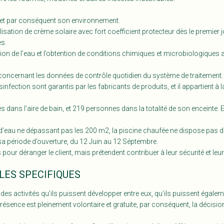
g et par conséquent son environnement.
sation de crème solaire avec fort coefficient protecteur dès le premier j
s.
tion de l’eau et l’obtention de conditions chimiques et microbiologiques 
urs, concernant les données de contrôle quotidien du système de traitement.
ection sont garantis par les fabricants de produits, et il appartient à la
dans l’aire de bain, et 219 personnes dans la totalité de son enceinte. Et
d’eau ne dépassant pas les 200 m2, la piscine chaufée ne dispose pas de
sa période d’ouverture, du 12 Juin au 12 Séptembre.
ur déranger le client, mais prétendent contribuer à leur sécurité et leu
LES SPECIFIQUES
es activités qu’ils puissent développer entre eux, qu’ils puissent égale
ur présence est pleinement volontaire et gratuite, par conséquent, la décisi