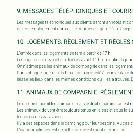
9. MESSAGES TÉLÉPHONIQUES ET COURRI
Les messages téléphoniques aux clients seront annotés et conse
de son emplacement correct. Le courrier est gardé à la Récepti
10. LOGEMENTS: RÈGLEMENT ET RÈGLES 
L’entrée dans les logements se fera à partir de 17 h.
Les logements devront être libérés avant 11 h. du matin du jour
On n’admet pas les animaux de compagnie dans les logements
Dans chaque logement la Direction a procédé à un inventaire du maté
laisse les lieux dans les mêmes conditions qu’il les a trouvés.
11. ANIMAUX DE COMPAGNIE: RÈGLEMENT
Le camping admit les animaux, mais le droit d’admission est ré
Les animaux doivent être toujours tenus en laisse et sous la s
tentes ou des caravanes.
Il y a des espaces dans le camping pour leur besoins. Au cas co
L’inaccomplissement de cette norme est motif d’expulsion.