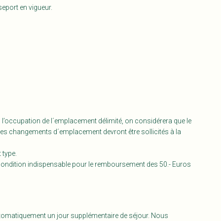
seport en vigueur.
 l’occupation de l´emplacement délimité, on considérera que le
 Les changements d´emplacement devront être sollicités à la
 type.
 condition indispensable pour le remboursement des 50.- Euros
a automatiquement un jour supplémentaire de séjour. Nous