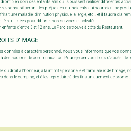
ont bien soin des enfants afin qu’ils puissent réaliser différentes acti
responsabiliseront des préjudices ou incidents qui pourraient se produire
rait une maladie, diminution physique, allergie, etc… et il faudra clairemen
être utilisées pour diffuser nos services et activités.
r enfants d’entre 3 et 12 ans. Le Parc se trouve à côté du Restaurant.
ROITS D’IMAGE
es données à caractère personnel, nous vous informons que vos donnée
et à des accions de communication. Pour ejercer vos droits d’accès, de re
 du droit à l’honneur, à la intimité personelle et familiale et de l’imag
es dans le camping, et à les reproduire à des fins uniquement de promotio