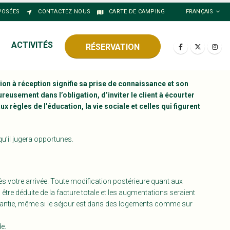
POSÉES
CONTACTEZ NOUS
CARTE DE CAMPING
FRANÇAIS
ACTIVITÉS
RÉSERVATION
ion à réception signifie sa prise de connaissance et son
usement dans l’obligation, d’inviter le client à écourter
x règles de l’éducation, la vie sociale et celles qui figurent
qu’il jugera opportunes.
ès votre arrivée. Toute modification postérieure quant aux
tre déduite de la facture totale et les augmentations seraient
rantie, même si le séjour est dans des logements comme sur
e.