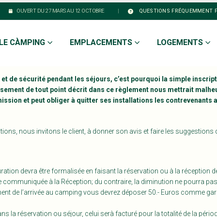
|
OUVERT DU 27 MARS AU 12 OCTOBRE
QUESTIONS FRÉQUEMMENT 
LE CÀMPING
EMPLACEMENTS
LOGEMENTS
t de sécurité pendant les séjours, c’est pourquoi la simple inscript
ment de tout point décrit dans ce règlement nous mettrait malheure
ission et peut obliger à quitter ses installations les contrevenants au
tions, nous invitons le client, à donner son avis et faire les suggestions 
tion devra être formalisée en faisant la réservation ou à la réception d
 communiquée à la Réception; du contraire, la diminution ne pourra pas ê
oment de l’arrivée au camping vous devrez déposer 50.- Euros comme ga
 la réservation ou séjour, celui serà facturé pour la totalité de la périod