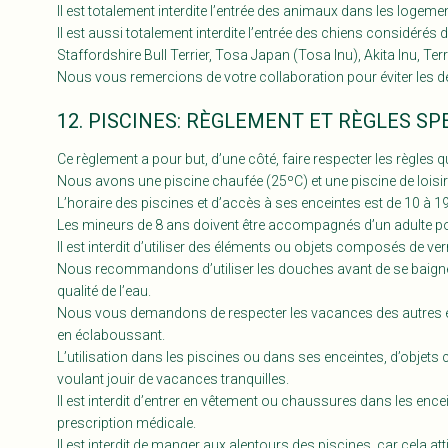
Il est totalement interdite l’entrée des animaux dans les logemen
Il est aussi totalement interdite l’entrée des chiens considérés
Staffordshire Bull Terrier, Tosa Japan (Tosa Inu), Akita Inu, Ter
Nous vous remercions de votre collaboration pour éviter les d
12. PISCINES: RÈGLEMENT ET RÈGLES SP
Ce règlement a pour but, d’une côté, faire respecter les règles qui 
Nous avons une piscine chaufée (25ºC) et une piscine de loisir
L’horaire des piscines et d’accès à ses enceintes est de 10 à 1
Les mineurs de 8 ans doivent être accompagnés d’un adulte pour
Il est interdit d’utiliser des éléments ou objets composés de ve
Nous recommandons d’utiliser les douches avant de se baigner 
qualité de l’eau.
Nous vous demandons de respecter les vacances des autres en 
en éclaboussant.
L’utilisation dans les piscines ou dans ses enceintes, d’objets
voulant jouir de vacances tranquilles.
Il est interdit d’entrer en vêtement ou chaussures dans les enc
prescription médicale.
Il est interdit de manger aux alentours des piscines, car cela a