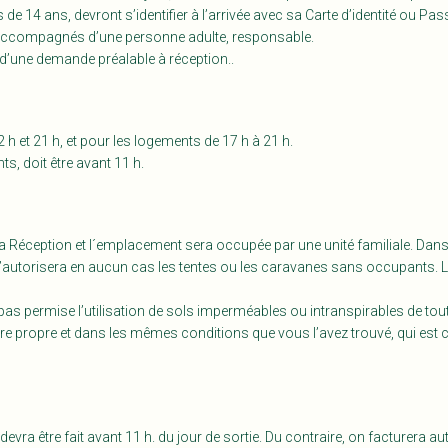
 de 14 ans, devront s’identifier à l’arrivée avec sa Carte d’identité ou Pas
t accompagnés d’une personne adulte, responsable.
d’une demande préalable à réception..
 et 21 h, et pour les logements de 17 h à 21 h.
, doit être avant 11 h.
a Réception et l´emplacement sera occupée par une unité familiale. Dans
n n’autorisera en aucun cas les tentes ou les caravanes sans occupants.
 pas permise l’utilisation de sols imperméables ou intranspirables de tout
tre propre et dans les mêmes conditions que vous l’avez trouvé, qui est
devra être fait avant 11 h. du jour de sortie. Du contraire, on facturer