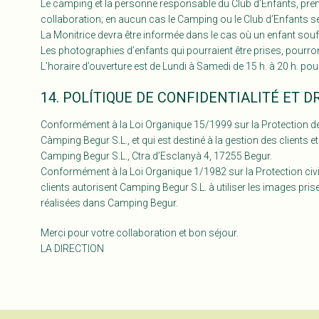
Le camping et la personne responsable du Club d’Enfants, prendr
collaboration; en aucun cas le Camping ou le Club d’Enfants se 
La Monitrice devra être informée dans le cas où un enfant souffri
Les photographies d’enfants qui pourraient être prises, pourront 
L’horaire d’ouverture est de Lundi à Samedi de 15 h. à 20 h. pou
14. POLÍTIQUE DE CONFIDENTIALITÉ ET D
Conformément à la Loi Organique 15/1999 sur la Protection d
Càmping Begur S.L., et qui est destiné à la gestion des clients 
Camping Begur S.L., Ctra.d’Esclanyà 4, 17255 Begur.
Conformément à la Loi Organique 1/1982 sur la Protection civile
clients autorisent Camping Begur S.L. à utiliser les images pris
réalisées dans Camping Begur.
Merci pour votre collaboration et bon séjour.
LA DIRECTION