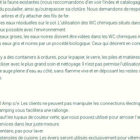
la faune existantes (nous reccomandons d’en voir l’index et catalogage),
 poulailler, ainsi qu’outrepasser sa clotûre. Nous demandons de respecter
bres et d’y attacher des fils de fer.
 les eaux résiduelles sur le sol. L’utilisation des WC chimiques situés 
ueux possible avec l’environnement.
x grises; les eaux noires doivent être vidées dans les WC chimiques ins
des eaux gris et noires par un procédé biologique. Ceux qui désirent en c
a des containers à ordures, pour le papier, le verre, les piles et matièr
er avec le plus grand soin et nettoyage. Il n’est pas permise l’utilisati
 auge pleine d’eau au côté, sans flamme vive et en déposant les restes da
s.
0 Amp s/e. Les clients ne peuvent pas manipuler les connections électriqu
amping vous facilitera une rallonge.
sauf les tuyaux de couleur verte, que vous pouvez utiliser pour arros
s services dans leur juste mesure.
ntaire, pas pour laver.
s ustensiles de cuisine. Les éviers seront utilisés exclusivement pour vêtem