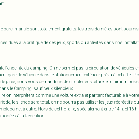
rt.
 le parc infantile sont totalement gratuits, les trois dernières sont soumis
 dues à la pratique de ces jeux, sports ou activités dans nos installat
 l’enceinte du camping. On ne permet pas la circulation de véhicules ent
nt garer le véhicule dans le stationnement extérieur prévu à cet effet. P
de pluie, nous vous demandons de circuler en voiture le minimum possi
 dans le Camping, sauf ceux silencieux.
re on interprétera comme une voiture extra et par tant facturable à votre
riode, le silence sera total, on ne pourra pas utiliser les jeux récréatifs 
mplacemet à autre. Hors de cet horaire, spécialement entre 14 h. et 1
exposées à la Réception.