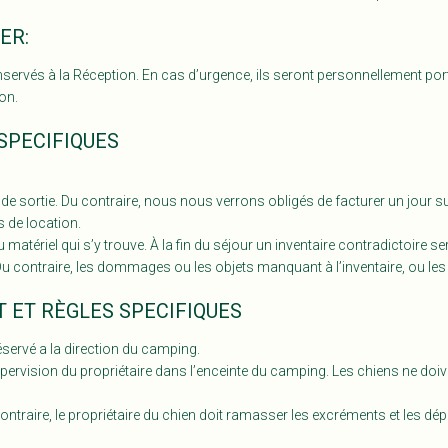
ER:
rvés à la Réception. En cas d’urgence, ils seront personnellement portés 
on.
SPECIFIQUES
 de sortie. Du contraire, nous nous verrons obligés de facturer un jour 
 de location.
riel qui s’y trouve. À la fin du séjour un inventaire contradictoire sera éta
 Du contraire, les dommages ou les objets manquant à l’inventaire, ou les
 ET RÈGLES SPECIFIQUES
servé a la direction du camping.
upervision du propriétaire dans l’enceinte du camping. Les chiens ne doi
ntraire, le propriétaire du chien doit ramasser les excréments et les dé