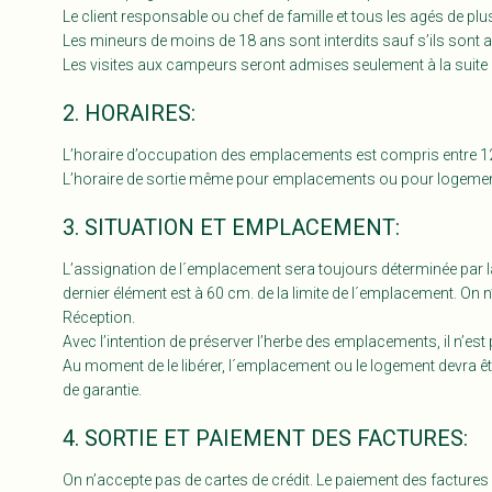
Le client responsable ou chef de famille et tous les agés de plus
Les mineurs de moins de 18 ans sont interdits sauf s’ils son
Les visites aux campeurs seront admises seulement à la suite 
2. HORAIRES:
L’horaire d’occupation des emplacements est compris entre 12 h
L’horaire de sortie même pour emplacements ou pour logements
3. SITUATION ET EMPLACEMENT:
L’assignation de l´emplacement sera toujours déterminée par l
dernier élément est à 60 cm. de la limite de l´emplacement. O
Réception.
Avec l’intention de préserver l’herbe des emplacements, il n’est
Au moment de le libérer, l´emplacement ou le logement devra ê
de garantie.
4. SORTIE ET PAIEMENT DES FACTURES:
On n’accepte pas de cartes de crédit. Le paiement des factures 