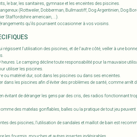
ts, le bar, les sanitaires, gymnase et les enceintes des piscines.
 dangereux (Rottweiler, Dobberman, Bullmastiff, Dog Argentinien, Dog Borde
rier Staffordshire americain, …).
érangements qu’ils pourraient occasionner à vos voisins.
ECIFIQUES
régissent l’utilisation des piscines, et de l’autre côté, veiller à une bonne 
s.
9 heures. Le camping décline toute responsabilité pour la mauvaise utilis
 utiliser les piscines.
rre ou matériel dur, soit dans les piscines ou dans ses enceintes.
dans les piscines afin d’éviter des problèmes de santé, comme arrêt de 
évitant de déranger les gens par des cris, des radios fonctionnant tro
 comme des matelas gonflables, balles ou la pratique de tout jeu peuvent
eintes des piscines; l’utilisation de sandales et maillot de bain est reco
ttire les fourmis, mouches et autres insectes indésirables.