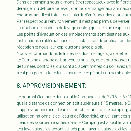
Dans ce camping nous aimons être respectueux avec la flore et 
déranger ou détruire celles-ci, donner de manger aux animaux du
endommage. Il est totalement interdit d’enfoncer des clous aux ar
Par respect pour l’environnement, il n’est pas permis de verser
l’utilisation de produits de lavage écologiques le plus respect
Les points d’évacuation des emplacements sont destinés aux eau
installations emblématiques est l’installation de purification 
réception et nous leur expliquerons avec plaisir.
Nous recommandons le tri des résidus ménagers, à cet effet il y 
Le Camping dispose de barbecues publics, que vous pouvez utilis
de fumées contrôlée, qui sont à 50 centimètres du sol, avec une
n’est pas permis faire feu, ainsi que jeter pétards ou semblable
8. APPROVISIONNEMENT:
Le courant électrique dans tout le Camping est de 220 V et 6 /1
que la distance de connection soit supérieure à 15 metres, le C
L’approvisionnement d’eau est potable dans tout le camping, 
utilisation rationnelle de l’eau et de l’électricité, en utilisant ce
L’eau des sources réparties dans le Camping est à seul fin alime
Les lave-vaisselles seront utilisés pour laver la vaisselle et le