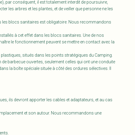
 par conséquent, il est totalement interdit de poursuivre,
 les arbres et les plantes, et de veiller que personne ne les
dans les blocs sanitaires est obligatoire. Nous recommandons
tallés à cet effet dans les blocs sanitaires. Une de nos
onnaître le fonctionnement peuvent se mettre en contact avec la
es plastiques, situés dans les points stratégiques du Camping.
on de barbecue ouvertes, seulement celles qui ont une conduite
ns la boîte spéciale située à côté des ordures sélectives. Il
es, ils devront apporter les cables et adaptateurs, et au cas
er l´emplacement et son autour. Nous recommandons une
ents.