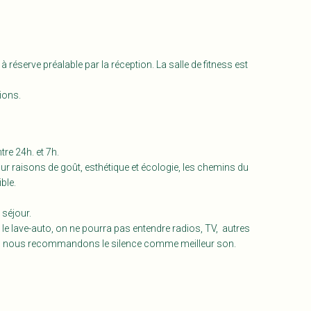
 à réserve préalable par la réception. La salle de fitness est
ions.
re 24h. et 7h.
our raisons de goût, esthétique et écologie, les chemins du
ble.
 séjour.
ou le lave-auto, on ne pourra pas entendre radios, TV, autres
6 h., nous recommandons le silence comme meilleur son.