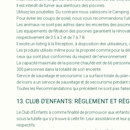
Il est interdit de fumer aux alentours des piscines.
Utilisez les poubelles. Du contraire nous salissons le Campin
Pour éviter les coups de soleil, nous vous recommandons l’utili
Les animaux ne sont pas admis dans les enceintes des piscine
Les équipements de filtration des piscines garantient la rénova
respectivement de 0.5 à 2 et de 7 à 7.8.
Il existe un listing à la Réception, à disposition des utilisate
Les produits utilisés même pour la propreté comme pour la désinf
ceux qui sont plus conformes du respect de l’environnement.
La capacité maximale de la piscine chaufée est de 66 personnes 
300 personnes dans la totalité de son enceinte.
Service de sauvetage et secourisme: La surface totale du plan 
de losirs a un service de sauvetage et de secourisme pendant 
Toutes les Recommandations qui précèdent ne sont pas faites po
13. CLUB D’ENFANTS: RÈGLEMENT ET RÈG
Le Club d’Enfants a comme finalité de promouvoir aux enfants d
sous la tutelle qui s’y trouve à cette fin. Leur assistance et le
respectifs.