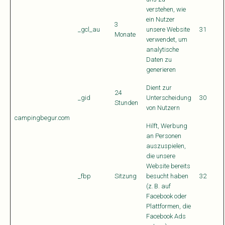
verstehen, wie
ein Nutzer
3
_gcl_au
unsere Website
31
Monate
verwendet, um
analytische
Daten zu
generieren
Dient zur
24
_gid
Unterscheidung
30
Stunden
von Nutzern
campingbegur.com
Hilft, Werbung
an Personen
auszuspielen,
die unsere
Website bereits
_fbp
Sitzung
besucht haben
32
(z. B. auf
Facebook oder
Plattformen, die
Facebook Ads