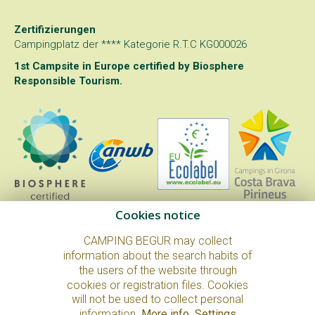
Zertifizierungen
Campingplatz der **** Kategorie R.T.C KG000026
1st Campsite in Europe certified by
Biosphere
Responsible Tourism
.
Cookies notice
CAMPING BEGUR may collect
information about the search habits of
the users of the website through
© Copyright 2026. All Rights Reserved.
cookies or registration files. Cookies
Impressum und Datenschutzrichtlinie
Cookie policy
will not be used to collect personal
Internes Reglement und Campingplatzordnung
information.
More info
.
Settings