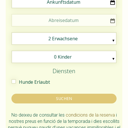
Ankunftsdatum
Abreisedatum
2 Erwachsene
0 Kinder
Diensten
Hunde Erlaubt
SUCHEN
No deixeu de consultar les
condicions de la reserva
i
nostres preus en funció de la temporada i dies escollits
perquè pugueu gaudir d’unes vacances immillorables i el