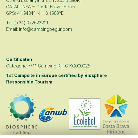
Ctra. d’Esclanyà Km.2 17255 BEGUR
CATALUNYA – Costa Brava, Spain
GPS: 41.9404º N – 3.1989ºE
Tel: (+34) 972623201
Email: info@campingbegur.com
Certificaten
Categorie **** Camping R.T.C KG000026
1st Campsite in Europe certified by
Biosphere
Responsible Tourism
.