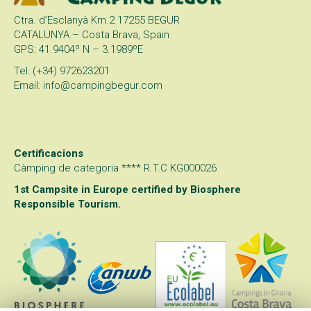
Ctra. d’Esclanyà Km.2 17255 BEGUR
CATALUNYA – Costa Brava, Spain
GPS: 41.9404º N – 3.1989ºE
Tel: (+34) 972623201
Email: info@campingbegur.com
Certificacions
Càmping de categoria **** R.T.C KG000026
1st Campsite in Europe certified by
Biosphere
Responsible Tourism
.