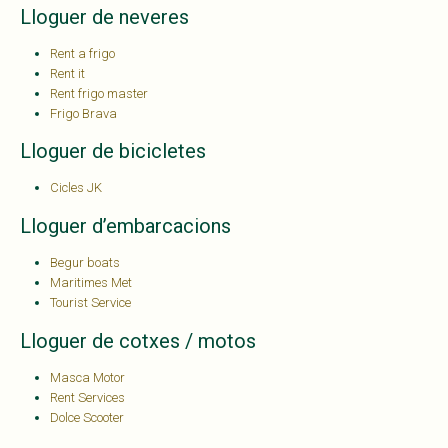
Lloguer de neveres
Rent a frigo
Rent it
Rent frigo master
Frigo Brava
Lloguer de bicicletes
Cicles JK
Lloguer d’embarcacions
Begur boats
Maritimes Met
Tourist Service
Lloguer de cotxes / motos
Masca Motor
Rent Services
Dolce Scooter