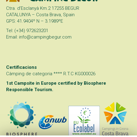
Ctra. d’Esclanyà Km.2 17255 BEGUR
CATALUNYA – Costa Brava, Spain
GPS: 41.9404º N – 3.1989ºE
Tel: (+34) 972623201
Email: info@campingbegur.com
Certificacions
Càmping de categoria **** R.T.C KG000026
1st Campsite in Europe certified by
Biosphere
Responsible Tourism
.