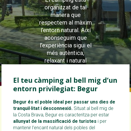
organitzat de tal
manera que
respectem al màxim
l’entorn natural. Així
aconseguim que
l’experiència sigui el
més autèntica,
relaxant i natural
possible.
El teu càmping al bell mig d’un
entorn privilegiat: Begur
Begur és el poble ideal per passar uns dies de
tranquil·litat i desconnexió.
Situat al bell mig de
la Costa Brava, Begur es caracteritza per estar
allunyat de la massificació de turistes
i per
mantenir l’encant natural dels pobles del