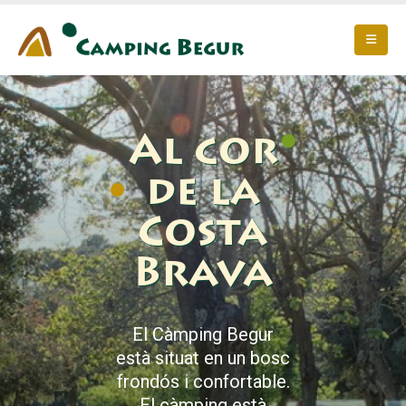
Al cor
de la
Costa
Brava
El Càmping Begur
està situat en un bosc
frondós i confortable.
El càmping està