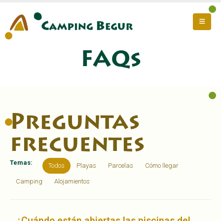
FAQs
Preguntas
frecuentes
Temas:
Todos
Playas
Parcelas
Cómo llegar
Camping
Alojamientos
¿Cuándo están abiertas las piscinas del